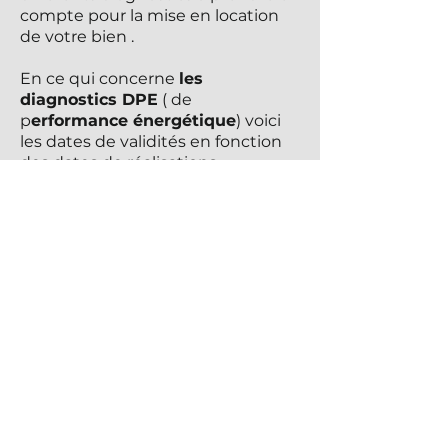
compte pour la mise en location
de votre bien .
En ce qui concerne
les
diagnostics DPE
( de
p
erformance énergétique
) voici
les dates de validités en fonction
des dates de réalisations.
31 décembre 2022
( Diagnostic
entre le 1 janvier 2013 au 31
décembre 2017 )
31 décembre 2024
( Diagnostic
entre le 1er janvier 2018 au 30 juin
2021).
Vous souhaitez prendre contact
avec un
diagnostiqueur
immobilier à Toulon dans le Var
?
Faites appel à
AFLDIAG83
. Nous
nous déplaçons sur
Hyères,